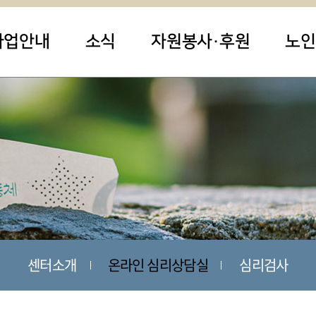
사업안내
소식
자원봉사·후원
노인
센터소개
온라인 심리상담실
심리검사