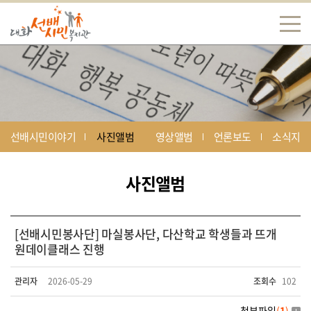
선배시민이야기
사진앨범
영상앨범
언론보도
소식지
사진앨범
[선배시민봉사단] 마실봉사단, 다산학교 학생들과 뜨개
원데이클래스 진행
관리자
2026-05-29
조회수
102
첨부파일
(
1
)