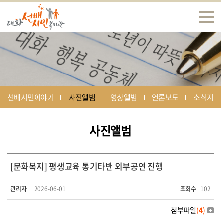
선배시민이야기
사진앨범
영상앨범
언론보도
소식지
사진앨범
[문화복지] 평생교육 통기타반 외부공연 진행
관리자
2026-06-01
조회수
102
첨부파일
(
4
)