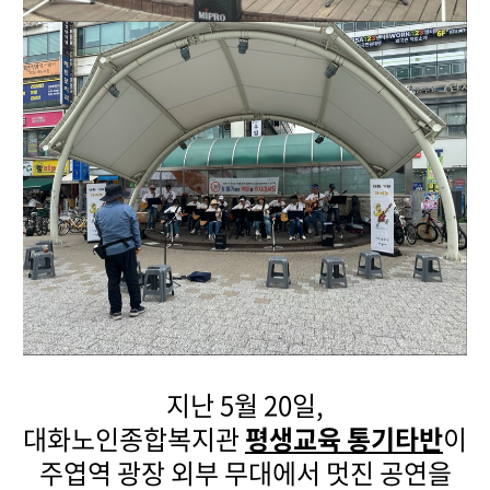
지난 5월 20일,
대화노인종합복지관
평생교육
통기타반
이
주엽역 광장 외부 무대에서 멋진 공연을