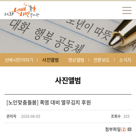
선배시민이야기
사진앨범
영상앨범
언론보도
소식지
사진앨범
[노인맞춤돌봄] 폭염 대비 열무김치 후원
관리자
2026-06-05
조회수
103
첨부파일
(
2
)