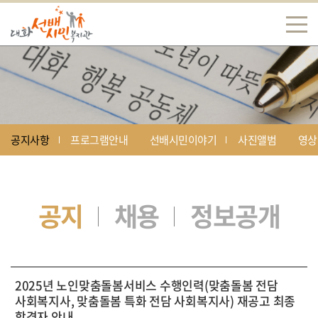
공지사항
프로그램안내
선배시민이야기
사진앨범
영상
공지
채용
정보공개
2025년 노인맞춤돌봄서비스 수행인력(맞춤돌봄 전담
사회복지사, 맞춤돌봄 특화 전담 사회복지사) 재공고 최종
합격자 안내