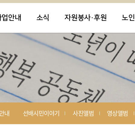
사업안내
소식
자원봉사·후원
노인
안내
선배시민이야기
사진앨범
영상앨범