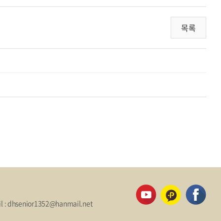
목록
il : dhsenior1352@hanmail.net