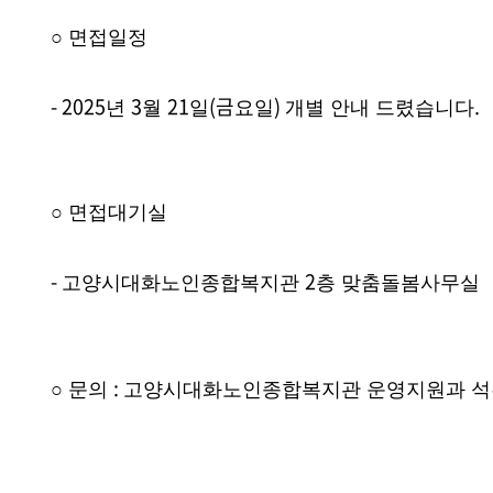
○
면접일정
-
2025
3
21
(금
)
.
년
월
일
요일
개별 안내 드렸습니다
○
면접대기실
-
2
고양시대화노인종합복지관
층 맞춤돌봄사무실
:
○
문의
고양시대화노인종합복지관 운영지원과 석