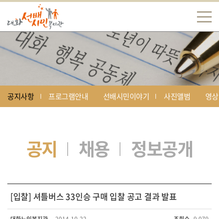
공지사항
프로그램안내
선배시민이야기
사진앨범
영상
공지
채용
정보공개
[입찰] 셔틀버스 33인승 구매 입찰 공고 결과 발표