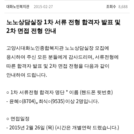
대화노인복지관
2015-02-27
조회수
8,688
1
노노상담실장
차 서류 전형 합격자 발표 및
2
차 면접 전형 안내
고양시대화노인종합복지관 노노상담실장 모집에
,
응시하여 주신 모든 분들에게 감사드리며
서류전형에
2
따른 합격자 발표 및
차 면접 전형을 다음과 같이
.
안내하여 드립니다
1
*
(
)
○
차 서류전형 합격자 명단
이름
핸드폰 뒷번호
-
(8704)
,,
(9535
)
2
.
윤혜
○
최식
○
이상
명입니다
○
면접일정
- 2015
2
26
(
) (
.)
년
월
일
목
시간은 개별연락 드렸습니다