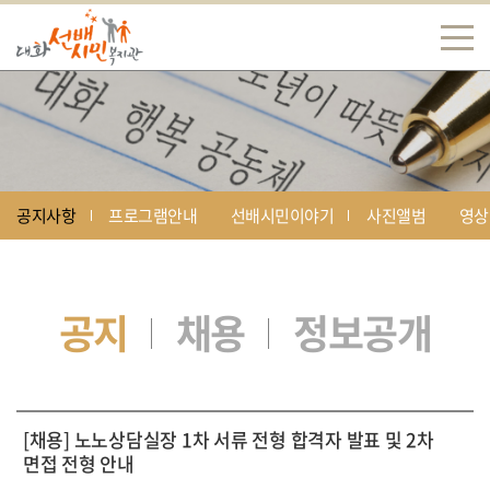
공지사항
프로그램안내
선배시민이야기
사진앨범
영상
공지
채용
정보공개
[채용] 노노상담실장 1차 서류 전형 합격자 발표 및 2차
면접 전형 안내