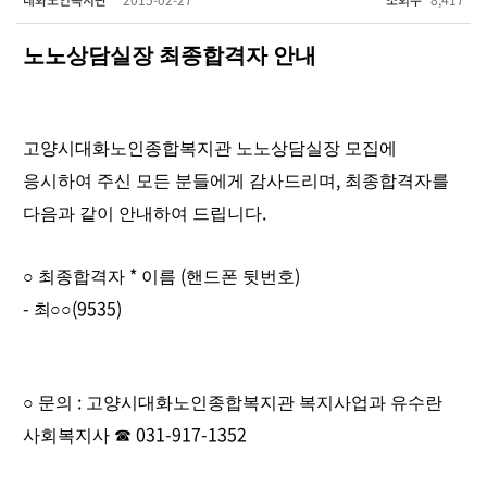
대화노인복지관
2015-02-27
조회수
8,417
노노상담실장 최종합격자 안내
고양시대화노인종합복지관 노노상담실장 모집에
,
응시하여 주신 모든 분들에게 감사드리며
최종합격자를
.
다음과 같이 안내하여 드립니다
*
(
)
○
최종합격자
이름
핸드폰 뒷번호
-
(9535
)
최
○○
:
○
문의
고양시대화노인종합복지관 복지사업과 유수란
031-917-1352
사회복지사
☎