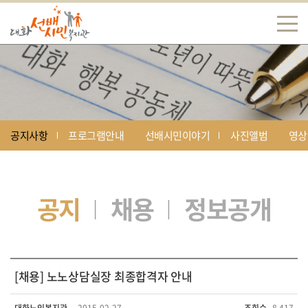
공지사항
프로그램안내
선배시민이야기
사진앨범
영상
공지
채용
정보공개
[채용] 노노상담실장 최종합격자 안내