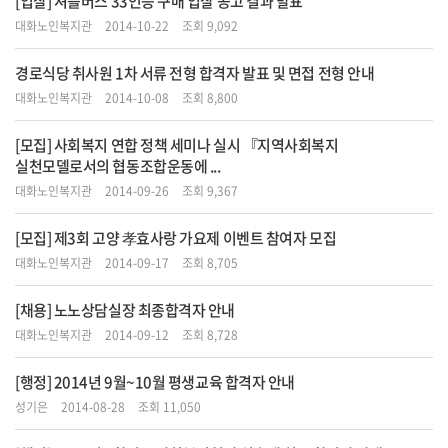
[입찰] 셔틀버스 33인승 구매 입찰 공고 결과 발표
대화노인복지관
2014-10-22
조회 9,092
경로식당 취사원 1차 서류 전형 합격자 발표 및 면접 전형 안내
대화노인복지관
2014-10-08
조회 8,800
[모집] 사회복지 연합 정책 세미나 실시 『지역사회복지
실천모델로서의 협동조합운동에 ...
대화노인복지관
2014-09-26
조회 9,367
[모집] 제3회 고양 孝효사랑 가요제 이벤트 참여자 모집
대화노인복지관
2014-09-17
조회 8,705
[채용] 노노상담실장 최종합격자 안내
대화노인복지관
2014-09-12
조회 8,728
[행정] 2014년 9월~10월 평생교육 합격자 안내
성기은
2014-08-28
조회 11,050