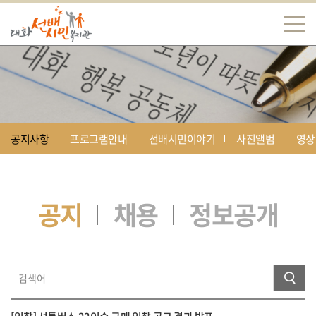
공지사항
프로그램안내
선배시민이야기
사진앨범
영상
공지
채용
정보공개