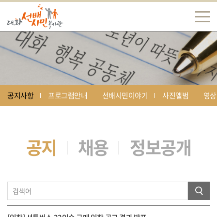
공지사항
프로그램안내
선배시민이야기
사진앨범
영상
공지
채용
정보공개