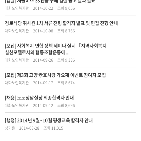
[입찰] 셔틀버스 33인승 구매 입찰 공고 결과 발표
대화노인복지관
2014-10-22
조회 9,056
경로식당 취사원 1차 서류 전형 합격자 발표 및 면접 전형 안내
대화노인복지관
2014-10-08
조회 8,766
[모집] 사회복지 연합 정책 세미나 실시 『지역사회복지
실천모델로서의 협동조합운동에 ...
대화노인복지관
2014-09-26
조회 9,336
[모집] 제3회 고양 孝효사랑 가요제 이벤트 참여자 모집
대화노인복지관
2014-09-17
조회 8,674
[채용] 노노상담실장 최종합격자 안내
대화노인복지관
2014-09-12
조회 8,696
[행정] 2014년 9월~10월 평생교육 합격자 안내
성기은
2014-08-28
조회 11,015