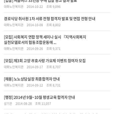
[입찰] 셔틀버스 33인승 구매 입찰 공고 결과 발표
대화노인복지관
2014-10-22
조회 9,096
경로식당 취사원 1차 서류 전형 합격자 발표 및 면접 전형 안내
대화노인복지관
2014-10-08
조회 8,802
[모집] 사회복지 연합 정책 세미나 실시 『지역사회복지
실천모델로서의 협동조합운동에 ...
대화노인복지관
2014-09-26
조회 9,371
[모집] 제3회 고양 孝효사랑 가요제 이벤트 참여자 모집
대화노인복지관
2014-09-17
조회 8,707
[채용] 노노상담실장 최종합격자 안내
대화노인복지관
2014-09-12
조회 8,731
[행정] 2014년 9월~10월 평생교육 합격자 안내
성기은
2014-08-28
조회 11,057