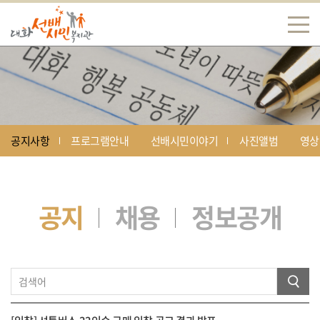
공지사항
프로그램안내
선배시민이야기
사진앨범
영상
공지
채용
정보공개