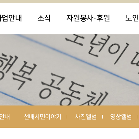
사업안내
소식
자원봉사·후원
노인
안내
선배시민이야기
사진앨범
영상앨범