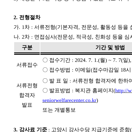
2.
전형절차
가
. 1
차
:
서류전형
(
기본자격
,
전문성
,
활동성 등을 
나
. 2
차
:
면접심사
(
전문성
,
적극성
,
친화성 등을 심
구분
기간 및 방법
〇
접수기간
: 2024. 7. 1.(
월
) ~ 7. 7(
일
)
서류접수
〇
접수방법
:
이메일
(
접수마감일
18
시
〇
발 표 일
:
서류전형 합격자에 한하여
서류전형
〇
발표방법
:
복지관 홈페이지
(
http://
합격자
seniorwelfarecenter.co.kr
)
발표
또는 개별통보
3.
강사료 기준
:
고양시 강사수당 지급기준에 준함
(