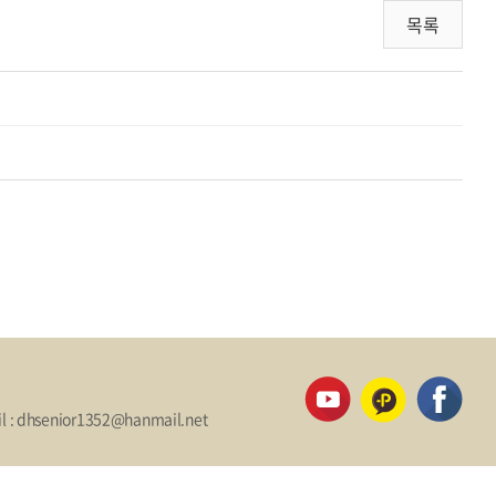
목록
il : dhsenior1352@hanmail.net