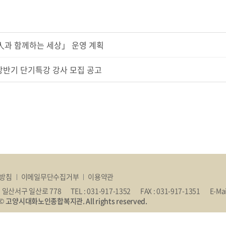
w人과 함께하는 세상」 운영 계획
상반기 단기특강 강사 모집 공고
방침
이메일무단수집거부
이용약관
 일산서구 일산로 778
TEL : 031-917-1352
FAX : 031-917-1351
E-Ma
s © 고양시대화노인종합복지관. All rights reserved.