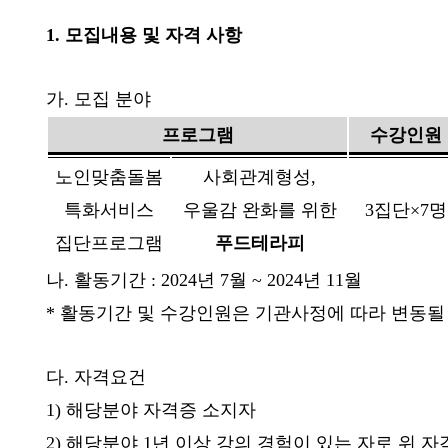
1.
모집내용 및 자격 사항
가
.
모집 분야
프로그램
수강인원
노인맞춤돌봄
사회관계형성
,
특화서비스
우울감 완화를 위한
3
집단
×7
명
집단프로그램
푸드테라피
나
.
활동기간
: 2024
년
7
월
~ 2024
년
11
월
*
활동기간 및 수강인원은 기관사정에 따라 변동될
다
.
자격요건
1)
해당분야 자격증 소지자
2)
해당분야
1
년 이상 강의 경험이 있는 자로 위 자