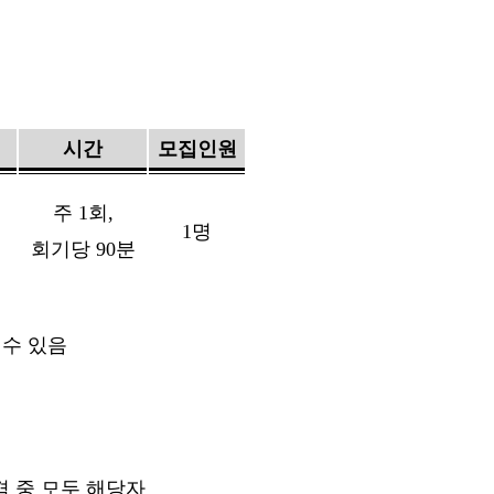
시간
모집인원
주
1
회
,
1
명
회기당
90
분
 수 있음
격 중 모두 해당자