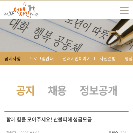
공지사항
프로그램안내
선배시민이야기
사진앨범
영상
공지
채용
정보공개
함께 힘을 모아주세요! 산불피해 성금모금