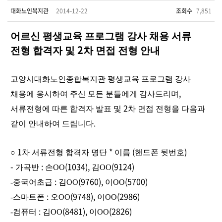
대화노인복지관
2014-12-22
조회수
7,851
어르신 평생교육 프로그램 강사 채용 서류
2
전형 합격자 및
차 면접 전형 안내
고양시대화노인종합복지관 평생교육 프로그램 강사
,
채용에 응시하여 주신 모든 분들에게 감사드리며
2
서류전형에 따른 합격자 발표 및
차 면접 전형을 다음과
.
같이 안내하여 드립니다
1
*
(
)
○
차 서류전형 합격자 명단
이름
핸드폰 뒷번호
-
:
(1034),
(9124)
가곡반
손O
O
김O
O
:
(9760),
(5700)
-중국어초급
김O
O
이O
O
:
(9748),
(2986)
-스마트폰
오O
O
이O
O
:
(8481),
(2826)
-컴퓨터
김O
O
이O
O