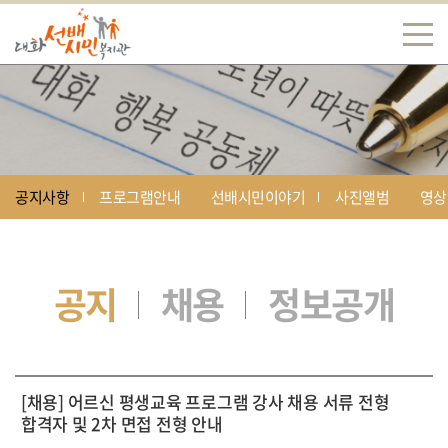
공지사항
프로그램안내
선배시민이야기
사진앨범
영상
공지
채용
정보공개
[채용] 어르신 평생교육 프로그램 강사 채용 서류 전형
합격자 및 2차 면접 전형 안내