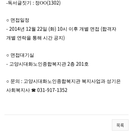
:
(1302)
-독서글짓기
정O
O
○
면접일정
- 2014
12
22
(
) 10
(
년
월
일
화
시 이후 개별 면접
합격자
)
개별 연락을 통해 시간 공지
○
면접대기실
-
2
201
고양시대화노인종합복지관
층
호
:
○
문의
고양시대화노인종합복지관 복지사업과 성기은
031-917-1352
사회복지사
☎
목록