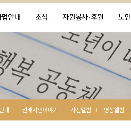
사업안내
소식
자원봉사·후원
노인
안내
선배시민이야기
사진앨범
영상앨범