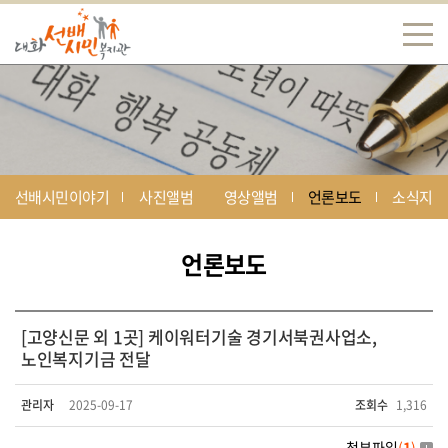
선배시민이야기
사진앨범
영상앨범
언론보도
소식지
언론보도
[고양신문 외 1곳] 케이워터기술 경기서북권사업소,
노인복지기금 전달
관리자
2025-09-17
조회수
1,316
첨부파일
(
1
)