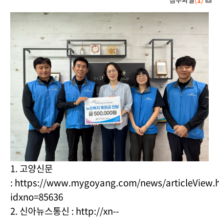
1. 고양신문
:
https://www.mygoyang.com/news/articleView.
idxno=85636
2. 신아뉴스통신 :
http://xn--