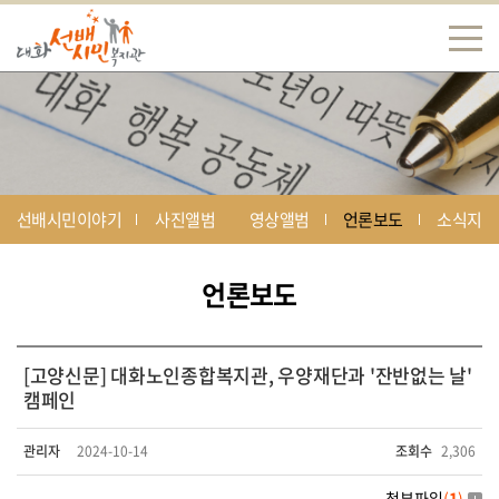
선배시민이야기
사진앨범
영상앨범
언론보도
소식지
언론보도
[고양신문] 대화노인종합복지관, 우양재단과 '잔반없는 날'
캠페인
관리자
2024-10-14
조회수
2,306
첨부파일
(
1
)