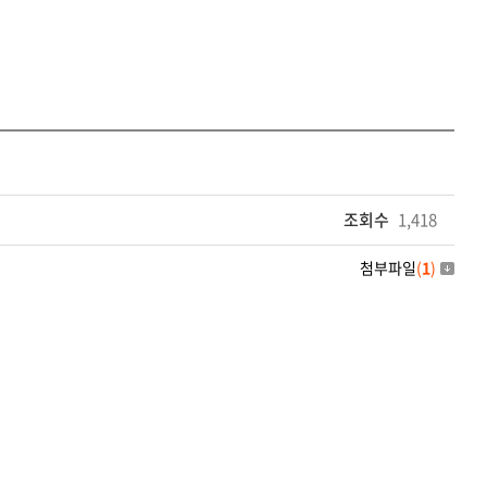
조회수
1,418
첨부파일
(
1
)