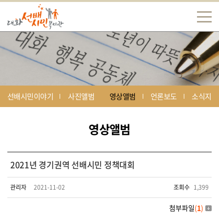
선배시민이야기
사진앨범
영상앨범
언론보도
소식지
영상앨범
2021년 경기권역 선배시민 정책대회
관리자
2021-11-02
조회수
1,399
첨부파일
(
1
)