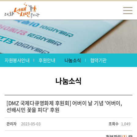
자원봉사안내
후원안내
나눔소식
협약기관
나눔소식
[DMZ 국제다큐영화제 후원회] 어버이 날 기념 '어버이,
선배시민 꽃을 피다' 후원
관리자
2023-05-03
조회수
1,049
첨부파일
(
1
)