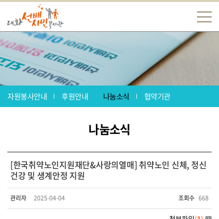
자원봉사안내
후원안내
나눔소식
협약기관
나눔소식
[한국취약노인지원재단&사랑의열매] 취약노인 신체, 정신
건강 및 생계안정 지원
관리자
2025-04-04
조회수
668
첨부파일
(
1
)