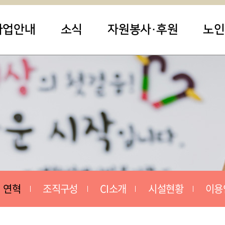
사업안내
소식
자원봉사·후원
노인
연혁
조직구성
CI소개
시설현황
이용