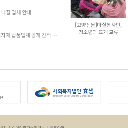
및 낙찰 업체 안내
[고양신문]마실봉사단,
청소년과 뜨개 교류
납품업체 공개 견적 입찰 공고
방침
이메일무단수집거부
이용약관