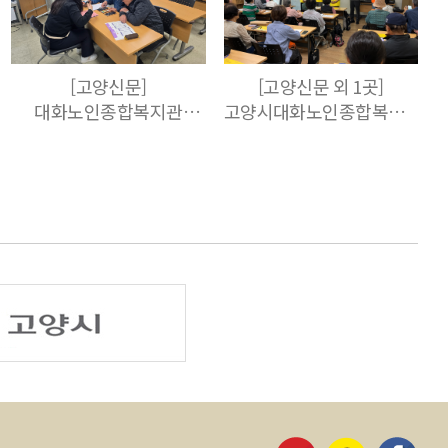
[고양신문]
[고양신문 외 1곳]
대화노인종합복지관
고양시대화노인종합복지관
선배시민, 스마트 나눔
'2026 찾아가는 시니어
봉사 나서
디지털 스쿨' 성료