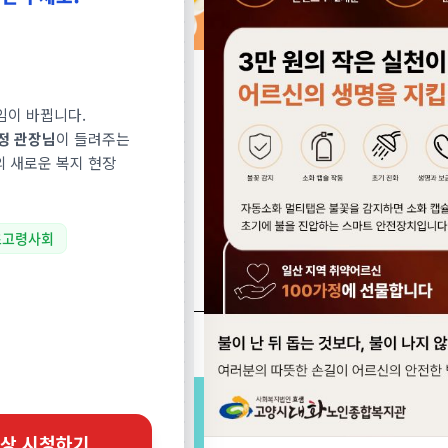
임이 바뀝니다.
정 관장님
이 들려주는
의 새로운 복지 현장
초고령사회
노인일자리
노인맞춤돌봄
찾아오시는 길
선배시민 온라인
상 시청하기