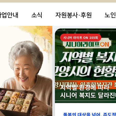
사업안내
소식
자원봉사·후원
노인
시니어 라이프 ON 105회
지역별 환경에 따라
시니어 복지도 달라진
돌봄의 대상을 넘어, 주도적