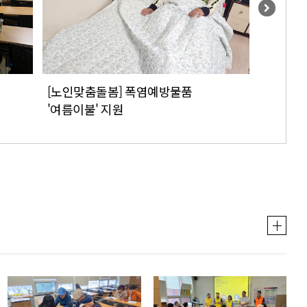
[노인맞춤돌봄] 폭염예방물품
[일반상담
'여름이불' 지원
새로운 