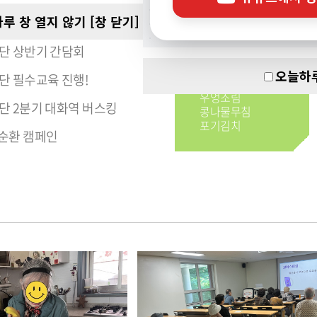
식단
루 창 열지 않기
[창 닫기]
는 인권이야기(e-book)
2026-08-07 금
사단 상반기 간담회
잡곡밥
얼갈이된장국
오늘하루
단 필수교육 진행!
주꾸미야채볶음
우엉조림
단 2분기 대화역 버스킹
콩나물무침
포기김치
원순환 캠페인