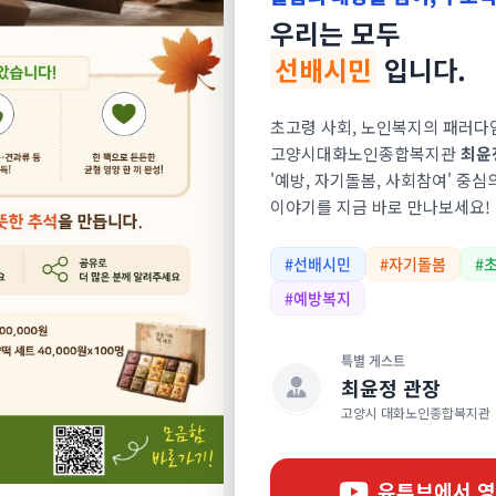
우리는 모두
선배시민
입니다.
초고령 사회, 노인복지의 패러다
고양시대화노인종합복지관
최윤
'예방, 자기돌봄, 사회참여' 중심
이야기를 지금 바로 만나보세요!
#선배시민
#자기돌봄
#
육
스마트복지관
#예방복지
특별 게스트
최윤정 관장
고양시 대화노인종합복지관
오늘의
유튜브에서 영