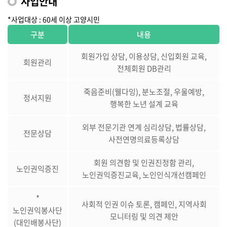
사업안내
*사업대상 : 60세 이상 고양시민
구분
내용
회원가입 상담, 이용상담, 신입회원 교육,
회원관리
전체회원 DB관리
죽음준비(웰다잉), 분노조절, 우울예방,
정서지원
행복한 노년 설계 교육
외부 전문기관 연계 심리상담, 법률상담,
전문상담
사전연명의료등록상담
회원 의견함 및 인권진정함 관리,
노인권익증진
노인권익증진교육, 노인인식개선캠페인
*
사회적 인권 이슈 토론, 캠페인, 지역사회
노인권익봉사단
모니터링 및 의견 제안
(대인배봉사단)