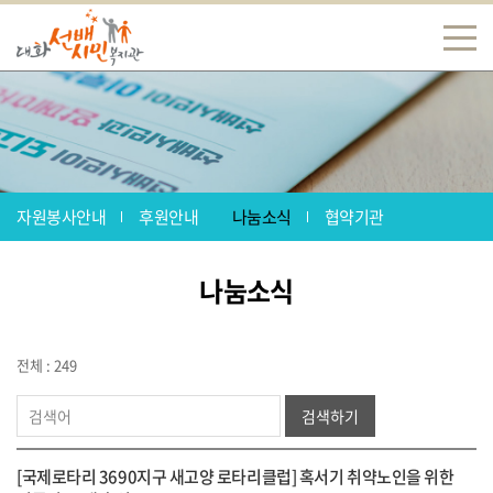
자원봉사안내
후원안내
나눔소식
협약기관
나눔소식
전체 : 249
검색하기
[국제로타리 3690지구 새고양 로타리클럽] 혹서기 취약노인을 위한