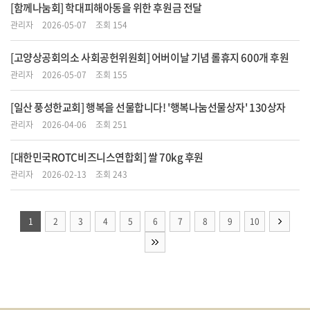
[함께나눔회] 학대피해아동을 위한 후원금 전달
관리자
2026-05-07
조회 154
[고양상공회의소 사회공헌위원회] 어버이날 기념 롤휴지 600개 후원
관리자
2026-05-07
조회 155
[일산 풍성한교회] 행복을 선물합니다! '행복나눔선물상자' 130상자
관리자
2026-04-06
조회 251
[대한민국ROTC비즈니스연합회] 쌀 70kg 후원
관리자
2026-02-13
조회 243
1
2
3
4
5
6
7
8
9
10