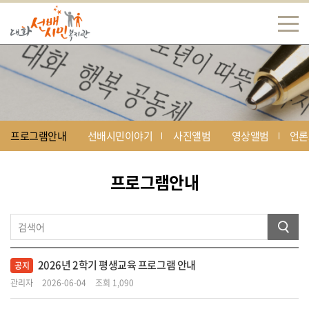
프로그램안내
선배시민이야기
사진앨범
영상앨범
언론
프로그램안내
2026년 2학기 평생교육 프로그램 안내
공지
관리자
2026-06-04
조회 1,090