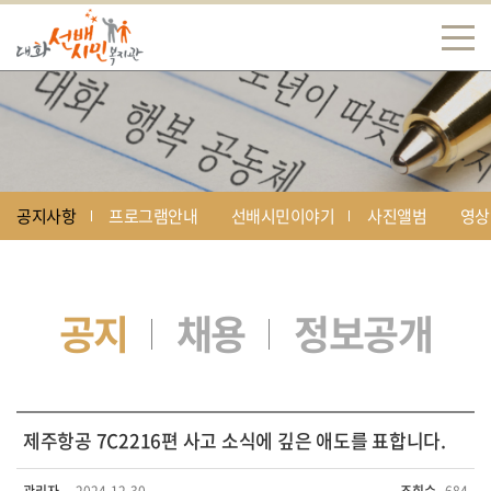
공지사항
프로그램안내
선배시민이야기
사진앨범
영상
공지
채용
정보공개
제주항공 7C2216편 사고 소식에 깊은 애도를 표합니다.