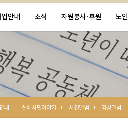
사업안내
소식
자원봉사·후원
노인
안내
선배시민이야기
사진앨범
영상앨범