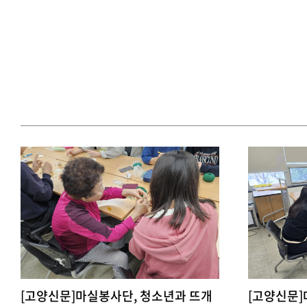
[고양신문]마실봉사단, 청소년과 뜨개
[고양신문