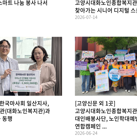
스마트 나눔 봉사 나서
고양시대화노인종합복지관 '
찾아가는 시니어 디지털 스쿨'
2026-07-14
 한국마사회 일산지사,
[고양신문 외 1곳]
관(대화노인복지관)과
고양시대화노인종합복지
 동행
대인배봉사단, 노인학대예
연합캠페인 ...
2026-06-24