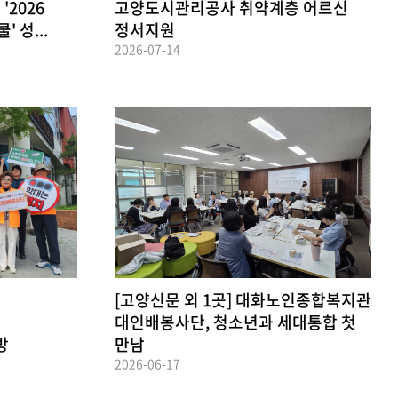
2026
고양도시관리공사 취약계층 어르신
 성...
정서지원
2026-07-14
[고양신문 외 1곳] 대화노인종합복지관
관
대인배봉사단, 청소년과 세대통합 첫
방
만남
2026-06-17