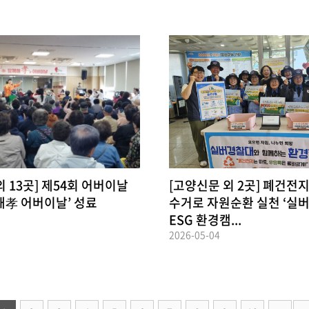
외 13곳] 제54회 어버이날
[고양신문 외 2곳] 폐건전
해孝 어버이날’ 성료
수거로 자원순환 실천 ‘실
ESG 환경캠...
2026-05-04