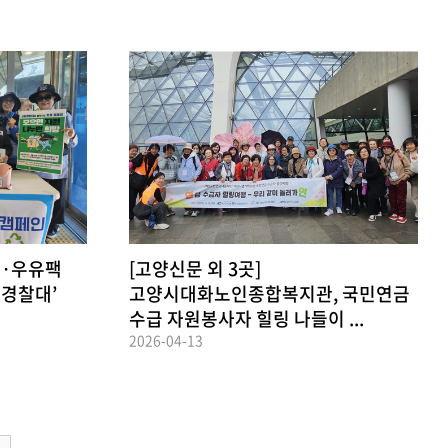
지·우유팩
[고양신문 외 3곳]
버경찰대’
고양시대화노인종합복지관, 국민연금
수급 자원봉사자 힐링 나들이 ...
2026-04-13