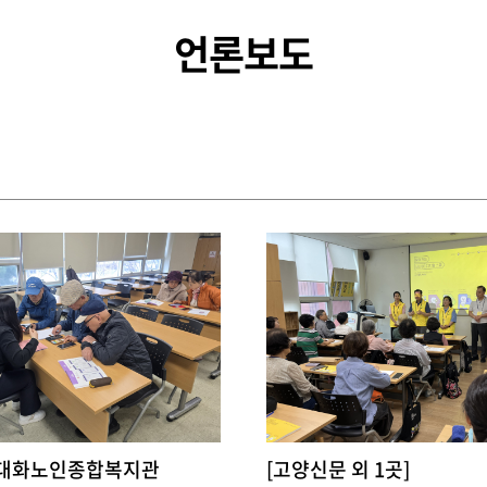
언론보도
]대화노인종합복지관
[고양신문 외 1곳]