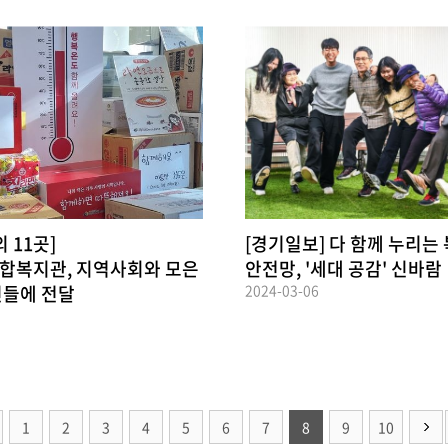
 11곳]
[경기일보] 다 함께 누리는
합복지관, 지역사회와 모은
안전망, '세대 공감' 신바람
신들에 전달
2024-03-06
1
2
3
4
5
6
7
8
9
10