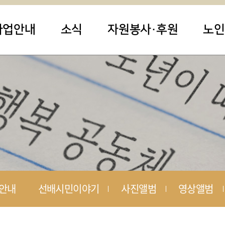
사업안내
소식
자원봉사·후원
노인
안내
선배시민이야기
사진앨범
영상앨범