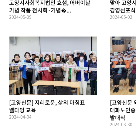
고양시사회복지법인 효샘, 어버이날
맞아 고양시
기념 작품 전시회·기념�...
경영선포식 개
2024-05-09
2024-05-02
[고양신문] 지혜로운, 삶의 마침표
[고양신문 외
웰다잉 교육
대화노인종
2024-04-04
발대식
2024-03-30