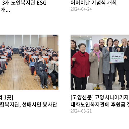
 3개 노인복지관 ESG
어버이날 기념식 개최
...
2024-04-24
 1곳]
[고양신문] 고양시니어기자
합복지관, 선배시민 봉사단
대화노인복지관에 후원금 
2024-03-21