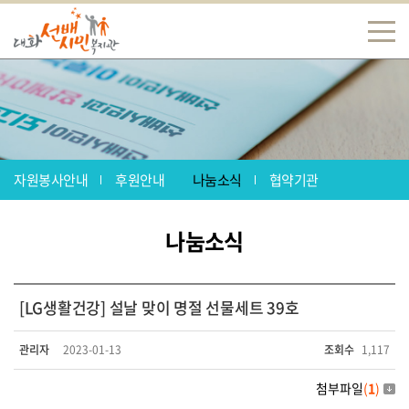
자원봉사안내
후원안내
나눔소식
협약기관
나눔소식
[LG생활건강] 설날 맞이 명절 선물세트 39호
관리자
2023-01-13
조회수
1,117
첨부파일
(
1
)