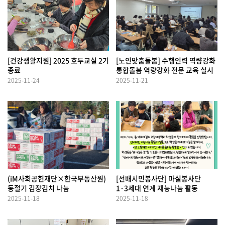
[건강생활지원] 2025 호두교실 2기
[노인맞춤돌봄] 수행인력 역량강화
종료
통합돌봄 역량강화 전문 교육 실시
2025-11-24
2025-11-21
(iM사회공헌재단×한국부동산원)
[선배시민봉사단] 마실봉사단
동절기 김장김치 나눔
1·3세대 연계 재능나눔 활동
2025-11-18
2025-11-18