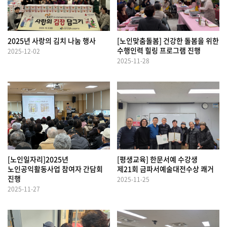
2025년 사랑의 김치 나눔 행사
[노인맞춤돌봄] 건강한 돌봄을 위한
수행인력 힐링 프로그램 진행
2025-12-02
2025-11-28
[노인일자리]2025년
[평생교육] 한문서예 수강생
노인공익활동사업 참여자 간담회
제21회 금파서예술대전수상 쾌거
진행
2025-11-25
2025-11-27