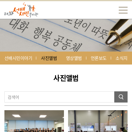
선배시민이야기
사진앨범
영상앨범
언론보도
소식지
사진앨범