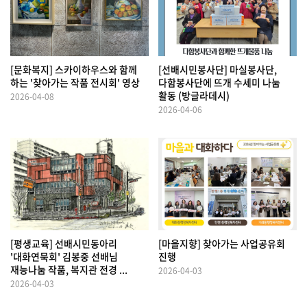
[문화복지] 스카이하우스와 함께
[선배시민봉사단] 마실봉사단,
하는 '찾아가는 작품 전시회' 영상
다함봉사단에 뜨개 수세미 나눔
활동 (방글라데시)
2026-04-08
2026-04-06
[평생교육] 선배시민동아리
[마을지향] 찾아가는 사업공유회
'대화연묵회' 김봉중 선배님
진행
재능나눔 작품, 복지관 전경 ...
2026-04-03
2026-04-03