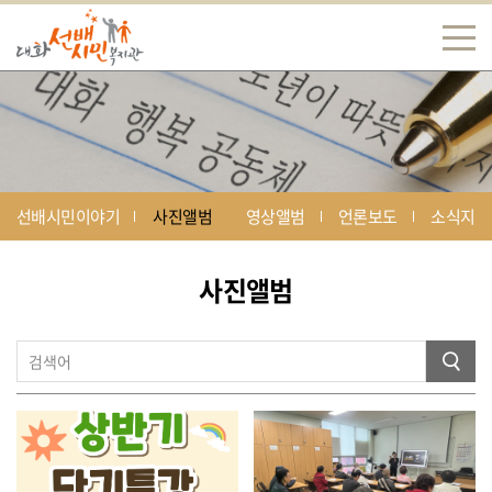
선배시민이야기
사진앨범
영상앨범
언론보도
소식지
사진앨범