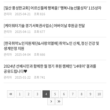
[일산 풍성한교회] 어르신들께 행복을! '행복나눔선물상자' 115상자
관리자
2025-04-21
조회 816
[케이워터기술 경기서북권사업소] 어버이날 후원금 전달
관리자
2025-04-11
조회 677
[한국취약노인지원재단&사랑의열매] 취약노인 신체, 정신 건강 및
생계안정 지원
관리자
2025-04-04
조회 666
2024년 선배시민과 함께한 월 정기 후원 캠페인 '14데이' 결과를
공유드립니다♥
관리자
2025-01-22
조회 741
1
2
3
4
5
6
7
8
9
10