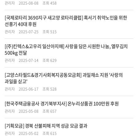
관리자
2025-08-08
조회 458
[국제로타리 3690지구 새고양 로타리클럽] 혹서기 취약노인을 위한
선풍기 40대 후원
관리자
2025-07-25
조회 515
[(주)킨텍스&고우리 일산아지매] 사랑을 담은 시원한 나눔, 열무김치
500kg 전달
관리자
2025-07-14
조회 629
[고양스타필드&경기사회복지공동모금회] 과일채소 지원 '사랑의
과일을 싣고'
관리자
2025-06-17
조회 528
[한국주택금융공사 경기북부지사] 온누리상품권 100만원 후원
관리자
2025-05-08
조회 657
[기획모금] 경북 산불피해 지역 성금 모금 결과
관리자
2025-05-02
조회 615