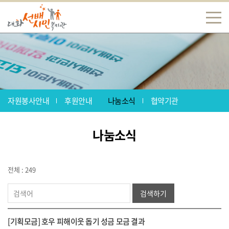
자원봉사안내
후원안내
나눔소식
협약기관
나눔소식
전체 : 249
검색하기
[기획모금] 호우 피해이웃 돕기 성금 모금 결과